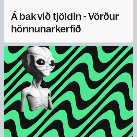
Á bak við tjöldin - Vörður
hönnunarkerfið