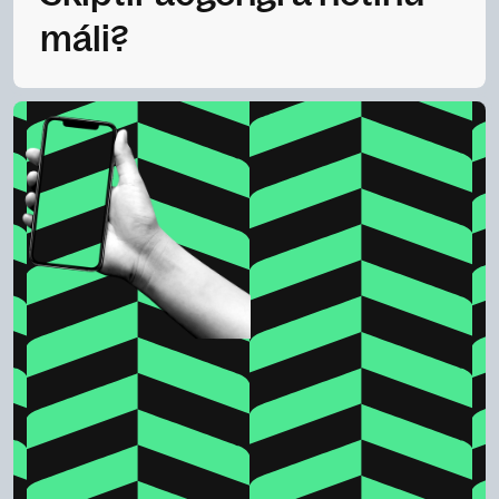
máli?