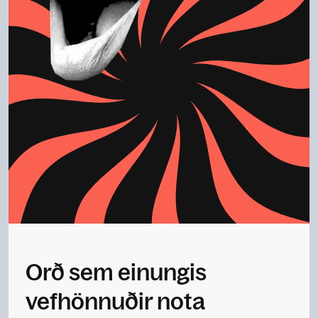
Orð sem einungis
vefhönnuðir nota