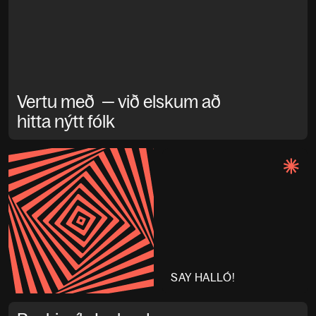
Vertu með — við elskum að
hitta nýtt fólk
SAY HALLÓ!