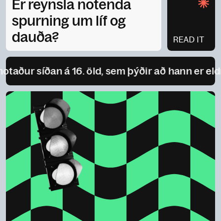
Er reynsla notenda
spurning um líf og
dauða?
READ IT
 síðan á 16. öld, sem þýðir að hann er eldri en sj