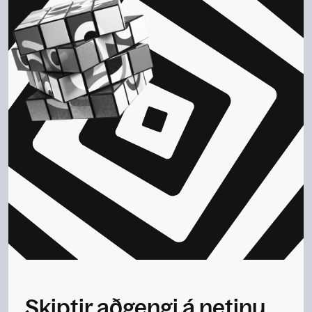
Skiptir aðgengi á netinu