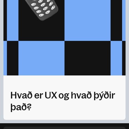
Hvað er UX og hvað þýðir
það?