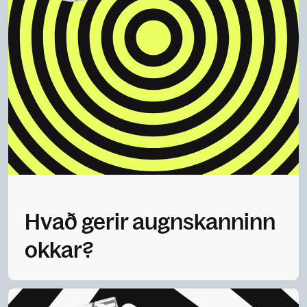
Hvað gerir augnskanninn
okkar?