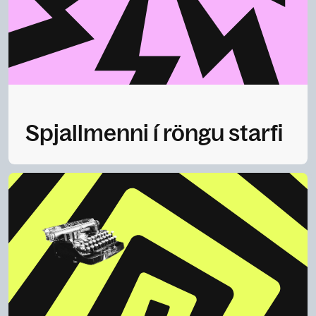
Spjallmenni í röngu starfi